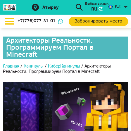
Выбрать язык
KZ
Атырау
RU
KZ
Забронировать место
+7(776)077-31-01
Архитекторы Реальности.
Программируем Портал в
Minecraft
Главная
/
Каникулы
/
КиберКаникулы
/
Архитекторы
Реальности. Программируем Портал в Minecraft