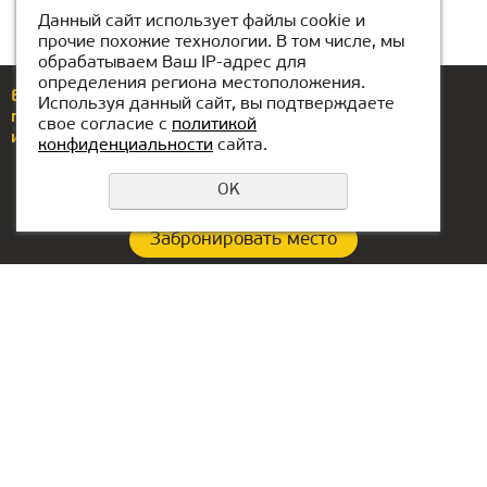
Данный сайт использует файлы cookie и
прочие похожие технологии. В том числе, мы
обрабатываем Ваш IP-адрес для
определения региона местоположения.
Еcли у вас возникли вопросы или предложения,
Используя данный сайт, вы подтверждаете
позвоните по номеру
+7(776)077-31-01
свое согласие с
политикой
или напишите нам
atyrau@kiber1.com
конфиденциальности
сайта.
OK
Забронировать место
Политика конфиденциальности
Контакты филиала:
Офис в ОАЭ:
+7(776)077-31-01
Lake Tower, Mazaya
Business Center AA1, floor
atyrau@kiber1.com
36
Локации в Атырау
Dubai, Jumeirah
Головной офис в РФ: