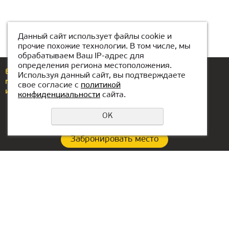
Данный сайт использует файлы cookie и
прочие похожие технологии. В том числе, мы
обрабатываем Ваш IP-адрес для
определения региона местоположения.
Еcли у вас возникли вопросы или предложения,
Используя данный сайт, вы подтверждаете
позвоните по номеру
+7(776)077-31-01
свое согласие с
политикой
или напишите нам
atyrau@kiber1.com
конфиденциальности
сайта.
OK
Забронировать место
Политика конфиденциальности
Контакты филиала:
Офис в ОАЭ:
+7(776)077-31-01
Lake Tower, Mazaya
Business Center AA1, floor
atyrau@kiber1.com
36
Локации в Атырау