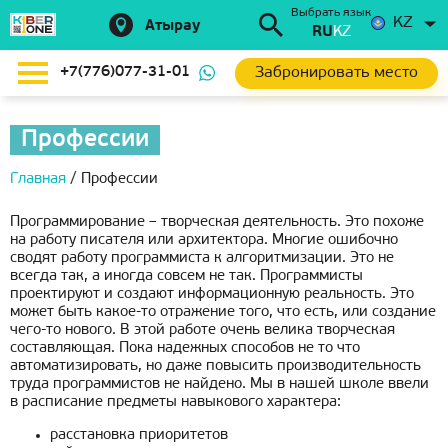
Выбрать язык
KZ
Атырау
RU
KZ
Забронировать место
+7(776)077-31-01
Профессии
Главная
/
Профессии
Программирование – творческая деятельность. Это похоже
на работу писателя или архитектора. Многие ошибочно
сводят работу программиста к алгоритмизации. Это не
всегда так, а иногда совсем не так. Программисты
проектируют и создают информационную реальность. Это
может быть какое-то отражение того, что есть, или создание
чего-то нового. В этой работе очень велика творческая
составляющая. Пока надежных способов не то что
автоматизировать, но даже повысить производительность
труда программистов не найдено. Мы в нашей школе ввели
в расписание
предметы навыкового характера:
расстановка приоритетов