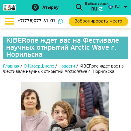
Выбрать язык
KZ
Атырау
RU
KZ
Забронировать место
+7(776)077-31-01
KIBERone ждет вас на Фестивале
научных открытий Arctic Wave г.
Норильска
Главная
/
О КиберШколе
/
Новости
/
KIBERone ждет вас на
Фестивале научных открытий Arctic Wave г. Норильска