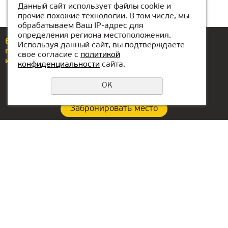
Данный сайт использует файлы cookie и
прочие похожие технологии. В том числе, мы
обрабатываем Ваш IP-адрес для
определения региона местоположения.
Еcли у вас возникли вопросы или предложения,
Используя данный сайт, вы подтверждаете
позвоните по номеру
+7(776)077-31-01
свое согласие с
политикой
или напишите нам
atyrau@kiber1.com
конфиденциальности
сайта.
OK
Забронировать место
Политика конфиденциальности
Контакты филиала:
Офис в ОАЭ:
+7(776)077-31-01
Lake Tower, Mazaya
Business Center AA1, floor
atyrau@kiber1.com
36
Локации в Атырау
Dubai, Jumeirah
Головной офис в РФ: