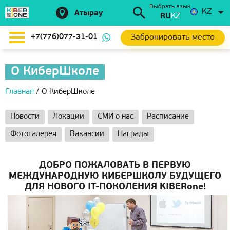
Выбрать язык
KZ
Атырау
RU
KZ
Забронировать место
+7(776)077-31-01
О КиберШколе
Главная
/
О КиберШколе
Новости
Локации
СМИ о нас
Расписание
Фотогалерея
Вакансии
Награды
ДОБРО ПОЖАЛОВАТЬ В ПЕРВУЮ
МЕЖДУНАРОДНУЮ КИБЕРШКОЛУ БУДУЩЕГО
ДЛЯ НОВОГО IT-ПОКОЛЕНИЯ KIBERone!