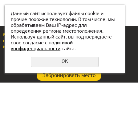
Данный сайт использует файлы cookie и
прочие похожие технологии. В том числе, мы
обрабатываем Ваш IP-адрес для
определения региона местоположения.
Еcли у вас возникли вопросы или предложения,
Используя данный сайт, вы подтверждаете
позвоните по номеру
+7(776)077-31-01
свое согласие с
политикой
или напишите нам
atyrau@kiber1.com
конфиденциальности
сайта.
OK
Забронировать место
Политика конфиденциальности
Контакты филиала:
Офис в ОАЭ:
+7(776)077-31-01
Lake Tower, Mazaya
Business Center AA1, floor
atyrau@kiber1.com
36
Локации в Атырау
Dubai, Jumeirah