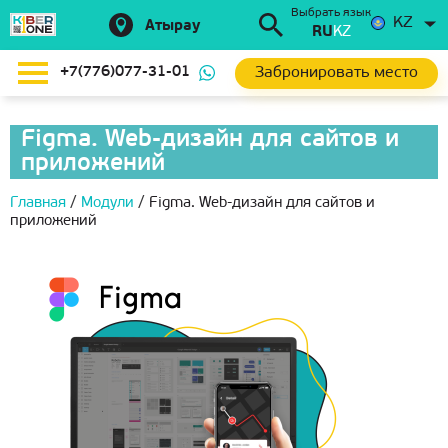
Выбрать язык
KZ
Атырау
RU
KZ
Забронировать место
+7(776)077-31-01
Figma. Web-дизайн для сайтов и
приложений
Главная
/
Модули
/
Figma. Web-дизайн для сайтов и
приложений